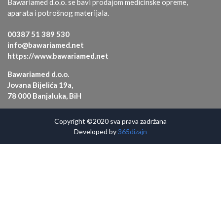
Bawariamed d.o.o. se bavi prodajom medicinske opreme,
aparata i potrošnog materijala.
00387 51 389 530
info@bawariamed.net
https://www.bawariamed.net
Bawariamed d.o.o.
Jovana Bijelića 19a,
78 000 Banjaluka, BiH
Copyright ©2020 sva prava zadržana
Developed by
365dizajn