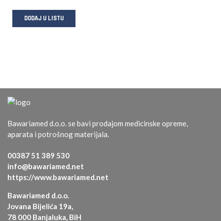
DODAJ U LISTU
Bawariamed d.o.o. se bavi prodajom medicinske opreme,
aparata i potrošnog materijala.
00387 51 389 530
info@bawariamed.net
https://www.bawariamed.net
Bawariamed d.o.o.
Jovana Bijelića 19a,
78 000 Banjaluka, BiH