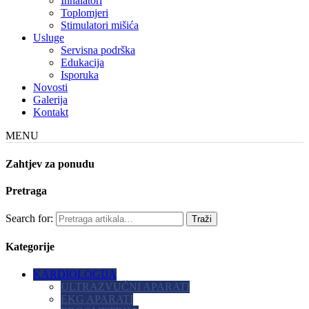
Inhalatori
Toplomjeri
Stimulatori mišića
Usluge
Servisna podrška
Edukacija
Isporuka
Novosti
Galerija
Kontakt
MENU
Zahtjev za ponudu
Pretraga
Search for:
Kategorije
KARDIOLOGIJA
ULTRAZVUČNI APARATI
EKG APARATI