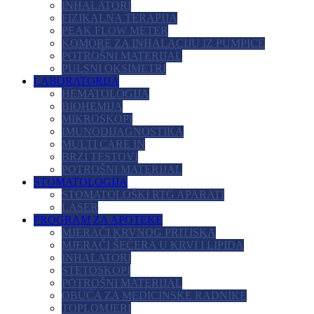
INHALATORI
FIZIKALNA TERAPIJA
PEAK FLOW METER
KOMORE ZA INHALACIJU IZ PUMPICE
POTROŠNI MATERIJAL
PULSNI OKSIMETRI
LABORATORIJA
HEMATOLOGIJA
BIOHEMIJA
MIKROSKOPI
IMUNODIJAGNOSTIKA
MULTI CARE IN
BRZI TESTOVI
POTROŠNI MATERIJAL
STOMATOLOGIJA
STOMATOLOŠKI RTG APARATI
LASER
PROGRAM ZA APOTEKE
MJERAČI KRVNOG PRITISKA
MJERAČI ŠEĆERA U KRVI I LIPIDA
INHALATORI
STETOSKOPI
POTROŠNI MATERIJAL
OBUĆA ZA MEDICINSKE RADNIKE
TOPLOMJERI