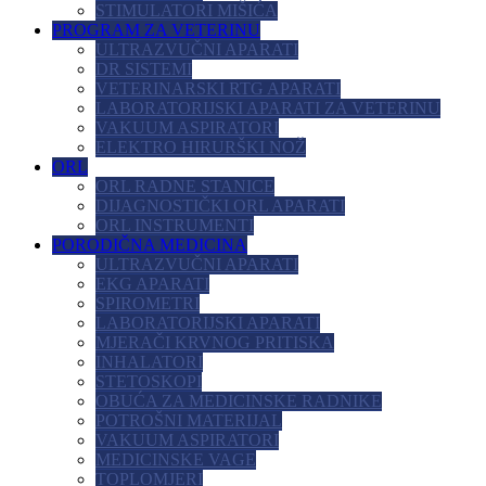
STIMULATORI MIŠIĆA
PROGRAM ZA VETERINU
ULTRAZVUČNI APARATI
DR SISTEMI
VETERINARSKI RTG APARATI
LABORATORIJSKI APARATI ZA VETERINU
VAKUUM ASPIRATORI
ELEKTRO HIRURŠKI NOŽ
ORL
ORL RADNE STANICE
DIJAGNOSTIČKI ORL APARATI
ORL INSTRUMENTI
PORODIČNA MEDICINA
ULTRAZVUČNI APARATI
EKG APARATI
SPIROMETRI
LABORATORIJSKI APARATI
MJERAČI KRVNOG PRITISKA
INHALATORI
STETOSKOPI
OBUĆA ZA MEDICINSKE RADNIKE
POTROŠNI MATERIJAL
VAKUUM ASPIRATORI
MEDICINSKE VAGE
TOPLOMJERI