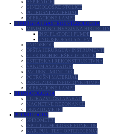
ASPIRATORI
GINEKOLOŠKE STOLICE
POTROŠNI MATERIJAL
OPERACIONE LAMPE
HIRURGIJA I GASTROENTEROLOGIJA
MINIMALNO INVAZIVNA HIRURGIJA
INSUFLATORI I PUMPE
ENDOSKOPSKI SISTEMI
ENDOSKOPI
OPŠTA HIRURGIJA / INSTRUMENTI
ELEKTROHIRURŠKE JEDINICE
ESTETSKA I REKONSTRUKTIVNA
VAKUM ASPIRATORI
PACIJENT MONITORI
POTROŠNI MATERIJAL
PERFUZORI I INFUZIONE PUMPE
OPERACIONE LAMPE
REUMATOLOGIJA
ULTRAZVUČNI APARATI
MAGNETNE REZONANCE
DENZITOMETRI
PULMOLOGIJA
SPIROMETRI
ISPIT. PULMOLOŠKE FUNKCIJE
KAR. PUL. TEST OPTEREĆENJA