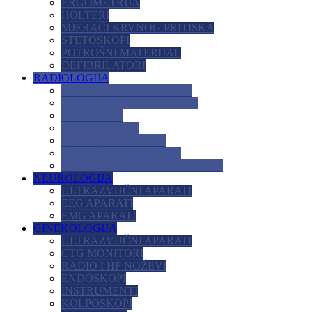
ERGOMETRIJA
HOLTERI
MJERAČI KRVNOG PRITISKA
STETOSKOPI
POTROŠNI MATERIJAL
DEFIBRILATORI
RADIOLOGIJA
ULTRAZVUČNI APARATI
MAGNETNE REZONANCE
DR SISTEMI
DENZITOMERI
ZAŠTITNA OPREMA
POTROŠNI MATERIJAL
STOMATOLOŠKI RTG APARATI
NEUROLOGIJA
ULTRAZVUČNI APARATI
EEG APARATI
EMG APARATI
GINEKOLOGIJA
ULTRAZVUČNI APARATI
CTG MONITORI
RADIO I HF NOŽEVI
ENDOSKOPI
INSTRUMENTI
KOLPOSKOPI