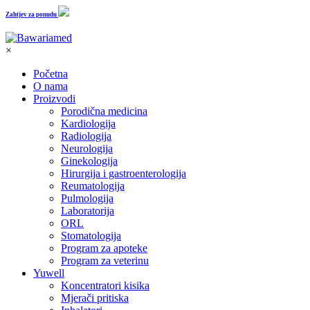
Zahtjev za ponudu
×
Početna
O nama
Proizvodi
Porodična medicina
Kardiologija
Radiologija
Neurologija
Ginekologija
Hirurgija i gastroenterologija
Reumatologija
Pulmologija
Laboratorija
ORL
Stomatologija
Program za apoteke
Program za veterinu
Yuwell
Koncentratori kisika
Mjerači pritiska