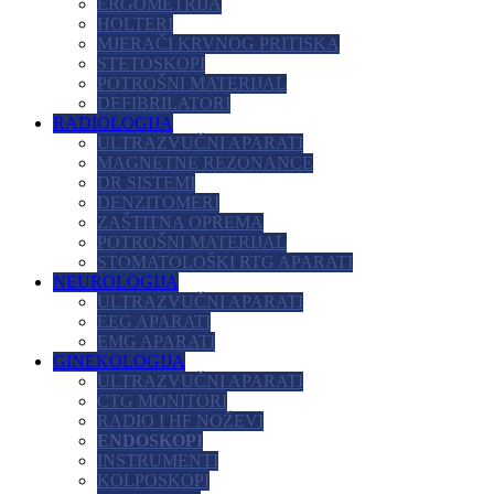
ERGOMETRIJA
HOLTERI
MJERAČI KRVNOG PRITISKA
STETOSKOPI
POTROŠNI MATERIJAL
DEFIBRILATORI
RADIOLOGIJA
ULTRAZVUČNI APARATI
MAGNETNE REZONANCE
DR SISTEMI
DENZITOMERI
ZAŠTITNA OPREMA
POTROŠNI MATERIJAL
STOMATOLOŠKI RTG APARATI
NEUROLOGIJA
ULTRAZVUČNI APARATI
EEG APARATI
EMG APARATI
GINEKOLOGIJA
ULTRAZVUČNI APARATI
CTG MONITORI
RADIO I HF NOŽEVI
ENDOSKOPI
INSTRUMENTI
KOLPOSKOPI