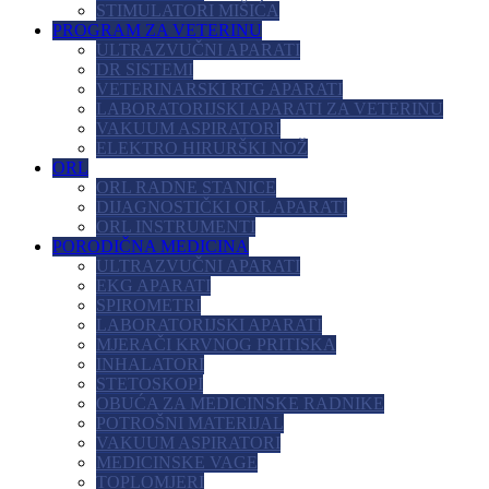
STIMULATORI MIŠIĆA
PROGRAM ZA VETERINU
ULTRAZVUČNI APARATI
DR SISTEMI
VETERINARSKI RTG APARATI
LABORATORIJSKI APARATI ZA VETERINU
VAKUUM ASPIRATORI
ELEKTRO HIRURŠKI NOŽ
ORL
ORL RADNE STANICE
DIJAGNOSTIČKI ORL APARATI
ORL INSTRUMENTI
PORODIČNA MEDICINA
ULTRAZVUČNI APARATI
EKG APARATI
SPIROMETRI
LABORATORIJSKI APARATI
MJERAČI KRVNOG PRITISKA
INHALATORI
STETOSKOPI
OBUĆA ZA MEDICINSKE RADNIKE
POTROŠNI MATERIJAL
VAKUUM ASPIRATORI
MEDICINSKE VAGE
TOPLOMJERI