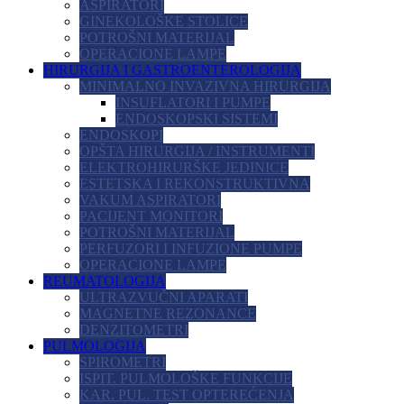
ASPIRATORI
GINEKOLOŠKE STOLICE
POTROŠNI MATERIJAL
OPERACIONE LAMPE
HIRURGIJA I GASTROENTEROLOGIJA
MINIMALNO INVAZIVNA HIRURGIJA
INSUFLATORI I PUMPE
ENDOSKOPSKI SISTEMI
ENDOSKOPI
OPŠTA HIRURGIJA / INSTRUMENTI
ELEKTROHIRURŠKE JEDINICE
ESTETSKA I REKONSTRUKTIVNA
VAKUM ASPIRATORI
PACIJENT MONITORI
POTROŠNI MATERIJAL
PERFUZORI I INFUZIONE PUMPE
OPERACIONE LAMPE
REUMATOLOGIJA
ULTRAZVUČNI APARATI
MAGNETNE REZONANCE
DENZITOMETRI
PULMOLOGIJA
SPIROMETRI
ISPIT. PULMOLOŠKE FUNKCIJE
KAR. PUL. TEST OPTEREĆENJA