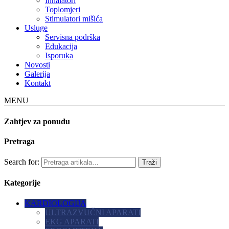
Inhalatori
Toplomjeri
Stimulatori mišića
Usluge
Servisna podrška
Edukacija
Isporuka
Novosti
Galerija
Kontakt
MENU
Zahtjev za ponudu
Pretraga
Search for:
Kategorije
KARDIOLOGIJA
ULTRAZVUČNI APARATI
EKG APARATI