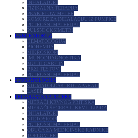
INHALATORI
FIZIKALNA TERAPIJA
PEAK FLOW METER
KOMORE ZA INHALACIJU IZ PUMPICE
POTROŠNI MATERIJAL
PULSNI OKSIMETRI
LABORATORIJA
HEMATOLOGIJA
BIOHEMIJA
MIKROSKOPI
IMUNODIJAGNOSTIKA
MULTI CARE IN
BRZI TESTOVI
POTROŠNI MATERIJAL
STOMATOLOGIJA
STOMATOLOŠKI RTG APARATI
LASER
PROGRAM ZA APOTEKE
MJERAČI KRVNOG PRITISKA
MJERAČI ŠEĆERA U KRVI I LIPIDA
INHALATORI
STETOSKOPI
POTROŠNI MATERIJAL
OBUĆA ZA MEDICINSKE RADNIKE
TOPLOMJERI