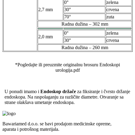
0°
zelena
2,7 mm
30°
crvena
70°
zuta
Radna dužina – 302 mm
0°
zelena
2,0 mm
30°
crvena
Radna dužina – 260 mm
*Pogledajte ili preuzmite originalnu brosuru Endoskopi
urologija.pdf
U ponudi imamo i
Endoskop držače
za fiksiranje i čvrsto držanje
endoskopa. Na raspolaganju za različite diametre. Otvaranje sa
strane olakšava umetanje endoskopa.
Bawariamed d.o.o. se bavi prodajom medicinske opreme,
aparata i potrošnog materijala.