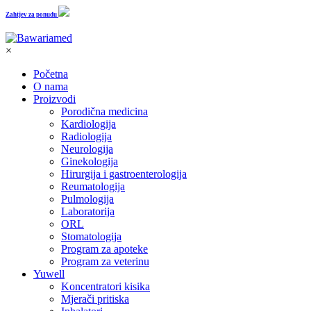
Zahtjev za ponudu
×
Početna
O nama
Proizvodi
Porodična medicina
Kardiologija
Radiologija
Neurologija
Ginekologija
Hirurgija i gastroenterologija
Reumatologija
Pulmologija
Laboratorija
ORL
Stomatologija
Program za apoteke
Program za veterinu
Yuwell
Koncentratori kisika
Mjerači pritiska