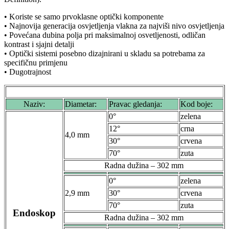
• Koriste se samo prvoklasne optički komponente
• Najnovija generacija osvjetljenja vlakna za najviši nivo osvjetljenja
• Povećana dubina polja pri maksimalnoj osvetljenosti, odličan
kontrast i sjajni detalji
• Optički sistemi posebno dizajnirani u skladu sa potrebama za
specifičnu primjenu
• Dugotrajnost
Naziv:
Diametar:
Pravac gledanja:
Kod boje:
0°
zelena
12°
crna
4,0 mm
30°
crvena
70°
zuta
Radna dužina – 302 mm
0°
zelena
2,9 mm
30°
crvena
70°
zuta
Endoskop
Radna dužina – 302 mm