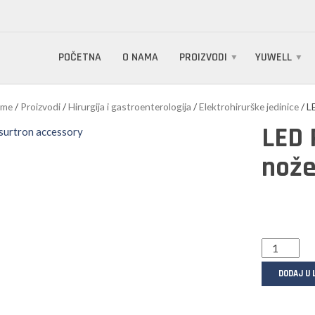
POČETNA
O NAMA
PROIZVODI
YUWELL
me
/
Proizvodi
/
Hirurgija i gastroenterologija
/
Elektrohirurške jedinice
/ L
LED 
nož
DODAJ U 