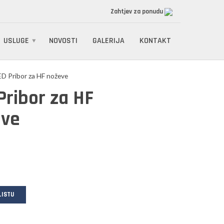
Zahtjev za ponudu
USLUGE
NOVOSTI
GALERIJA
KONTAKT
ED Pribor za HF noževe
Pribor za HF
eve
LISTU