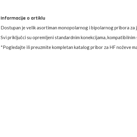
Informacije o artiklu
Dostupan je velik asortiman monopolarnog i bipolarnog pribora za j
Svi priključci su opremljeni standardnim konekcijama, kompatibilnim
*Pogledajte ili preuzmite kompletan katalog pribor za HF noževe ma