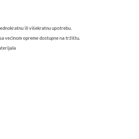
ednokratnu ili višekratnu upotrebu.
 sa većinom opreme dostupne na tržištu.
terijala