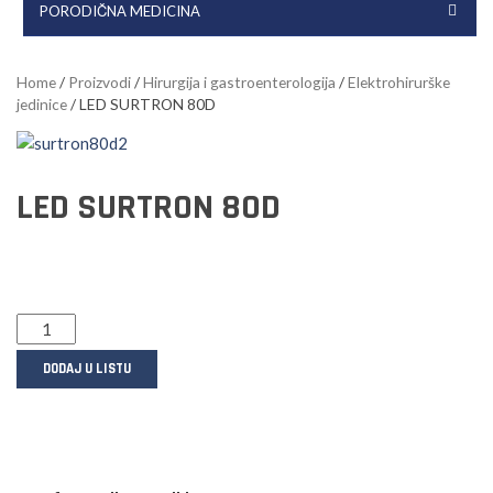
PORODIČNA MEDICINA
Home
/
Proizvodi
/
Hirurgija i gastroenterologija
/
Elektrohirurške
jedinice
/ LED SURTRON 80D
LED SURTRON 80D
DODAJ U LISTU