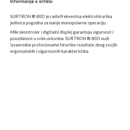
Informacije o artiklu
SURTRON ® 80D je radiofrekventna elektrohirurška
jedinica pogodna za manje monopolarne operaciju.
Mikrokontroler i digitalni displej garantuju sigurnost i
pouzdanost u svim uslovima. SURTRON ® 80D nudi
izvanredne profesionalne hirurške rezultate zbog svojih
ergonomskih i sigurnosnih karakteristika.