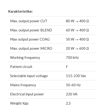
Karakteristike:
Max. output power CUT
80 W → 400 Ω
Max. output power BLEND
60 W → 400 Ω
Max output power COAG
50 W → 400 Ω
Max. output power MICRO
20 W → 600 Ω
Working frequency
700 kHz
Patient circuit
F
Selectable input voltage
115-230 Vac
Mains frequency
50-60 Hz
Electrical input power
220 VA
Weight Kgs
2,5