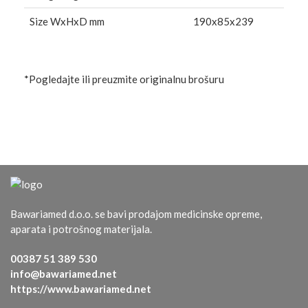
Size WxHxD mm
190x85x239
*Pogledajte ili preuzmite originalnu brošuru
Bawariamed d.o.o. se bavi prodajom medicinske opreme,
aparata i potrošnog materijala.
00387 51 389 530
info@bawariamed.net
https://www.bawariamed.net