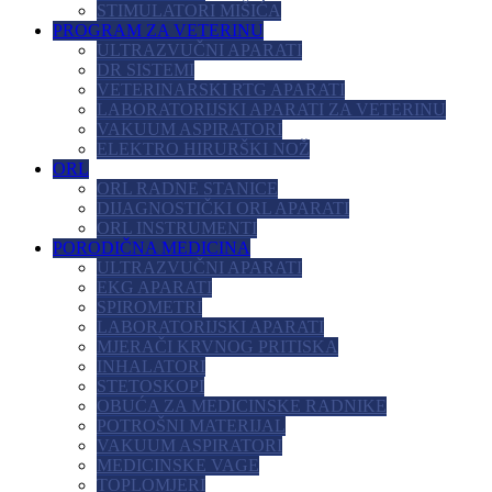
STIMULATORI MIŠIĆA
PROGRAM ZA VETERINU
ULTRAZVUČNI APARATI
DR SISTEMI
VETERINARSKI RTG APARATI
LABORATORIJSKI APARATI ZA VETERINU
VAKUUM ASPIRATORI
ELEKTRO HIRURŠKI NOŽ
ORL
ORL RADNE STANICE
DIJAGNOSTIČKI ORL APARATI
ORL INSTRUMENTI
PORODIČNA MEDICINA
ULTRAZVUČNI APARATI
EKG APARATI
SPIROMETRI
LABORATORIJSKI APARATI
MJERAČI KRVNOG PRITISKA
INHALATORI
STETOSKOPI
OBUĆA ZA MEDICINSKE RADNIKE
POTROŠNI MATERIJAL
VAKUUM ASPIRATORI
MEDICINSKE VAGE
TOPLOMJERI