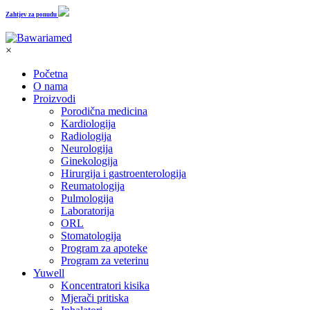
Zahtjev za ponudu
×
Početna
O nama
Proizvodi
Porodična medicina
Kardiologija
Radiologija
Neurologija
Ginekologija
Hirurgija i gastroenterologija
Reumatologija
Pulmologija
Laboratorija
ORL
Stomatologija
Program za apoteke
Program za veterinu
Yuwell
Koncentratori kisika
Mjerači pritiska