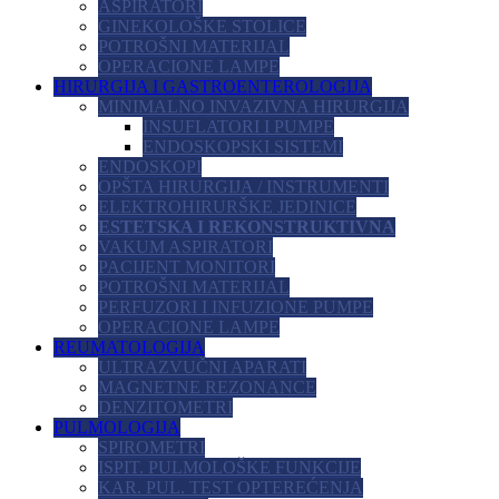
ASPIRATORI
GINEKOLOŠKE STOLICE
POTROŠNI MATERIJAL
OPERACIONE LAMPE
HIRURGIJA I GASTROENTEROLOGIJA
MINIMALNO INVAZIVNA HIRURGIJA
INSUFLATORI I PUMPE
ENDOSKOPSKI SISTEMI
ENDOSKOPI
OPŠTA HIRURGIJA / INSTRUMENTI
ELEKTROHIRURŠKE JEDINICE
ESTETSKA I REKONSTRUKTIVNA
VAKUM ASPIRATORI
PACIJENT MONITORI
POTROŠNI MATERIJAL
PERFUZORI I INFUZIONE PUMPE
OPERACIONE LAMPE
REUMATOLOGIJA
ULTRAZVUČNI APARATI
MAGNETNE REZONANCE
DENZITOMETRI
PULMOLOGIJA
SPIROMETRI
ISPIT. PULMOLOŠKE FUNKCIJE
KAR. PUL. TEST OPTEREĆENJA