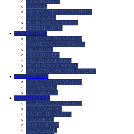
ERGOMETRIJA
HOLTERI
MJERAČI KRVNOG PRITISKA
STETOSKOPI
POTROŠNI MATERIJAL
DEFIBRILATORI
RADIOLOGIJA
ULTRAZVUČNI APARATI
MAGNETNE REZONANCE
DR SISTEMI
DENZITOMERI
ZAŠTITNA OPREMA
POTROŠNI MATERIJAL
STOMATOLOŠKI RTG APARATI
NEUROLOGIJA
ULTRAZVUČNI APARATI
EEG APARATI
EMG APARATI
GINEKOLOGIJA
ULTRAZVUČNI APARATI
CTG MONITORI
RADIO I HF NOŽEVI
ENDOSKOPI
INSTRUMENTI
KOLPOSKOPI