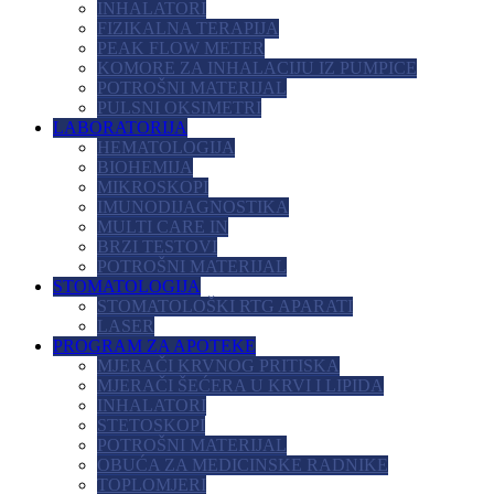
INHALATORI
FIZIKALNA TERAPIJA
PEAK FLOW METER
KOMORE ZA INHALACIJU IZ PUMPICE
POTROŠNI MATERIJAL
PULSNI OKSIMETRI
LABORATORIJA
HEMATOLOGIJA
BIOHEMIJA
MIKROSKOPI
IMUNODIJAGNOSTIKA
MULTI CARE IN
BRZI TESTOVI
POTROŠNI MATERIJAL
STOMATOLOGIJA
STOMATOLOŠKI RTG APARATI
LASER
PROGRAM ZA APOTEKE
MJERAČI KRVNOG PRITISKA
MJERAČI ŠEĆERA U KRVI I LIPIDA
INHALATORI
STETOSKOPI
POTROŠNI MATERIJAL
OBUĆA ZA MEDICINSKE RADNIKE
TOPLOMJERI