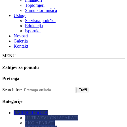
Inhalatori
Toplomjeri
Stimulatori mišića
Usluge
Servisna podrška
Edukacija
Isporuka
Novosti
Galerija
Kontakt
MENU
Zahtjev za ponudu
Pretraga
Search for:
Kategorije
KARDIOLOGIJA
ULTRAZVUČNI APARATI
EKG APARATI