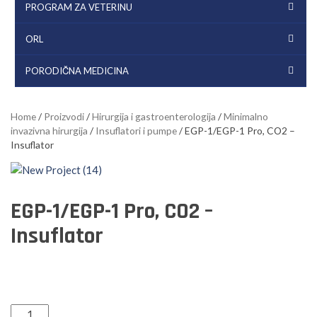
PROGRAM ZA VETERINU
ORL
PORODIČNA MEDICINA
Home
/
Proizvodi
/
Hirurgija i gastroenterologija
/
Minimalno
invazivna hirurgija
/
Insuflatori i pumpe
/ EGP-1/EGP-1 Pro, CO2 –
Insuflator
EGP-1/EGP-1 Pro, CO2 –
Insuflator