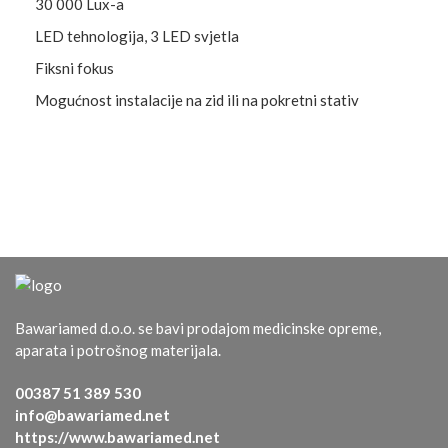
30 000 Lux-a
LED tehnologija, 3 LED svjetla
Fiksni fokus
Mogućnost instalacije na zid ili na pokretni stativ
Bawariamed d.o.o. se bavi prodajom medicinske opreme,
aparata i potrošnog materijala.
00387 51 389 530
info@bawariamed.net
https://www.bawariamed.net