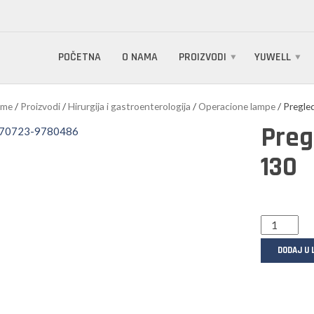
POČETNA
O NAMA
PROIZVODI
YUWELL
me
/
Proizvodi
/
Hirurgija i gastroenterologija
/
Operacione lampe
/ Pregle
Preg
130
DODAJ U 