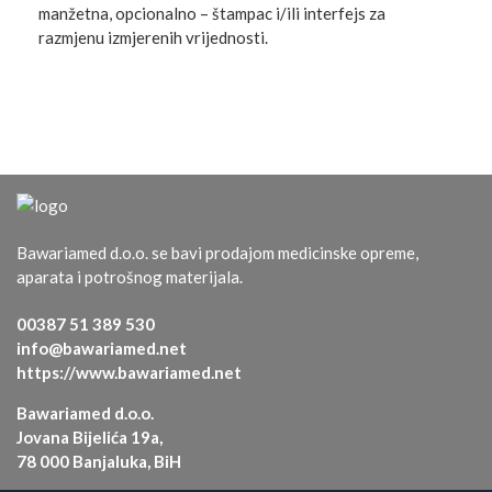
manžetna, opcionalno – štampac i/ili interfejs za
razmjenu izmjerenih vrijednosti.
Bawariamed d.o.o. se bavi prodajom medicinske opreme,
aparata i potrošnog materijala.
00387 51 389 530
info@bawariamed.net
https://www.bawariamed.net
Bawariamed d.o.o.
Jovana Bijelića 19a,
78 000 Banjaluka, BiH