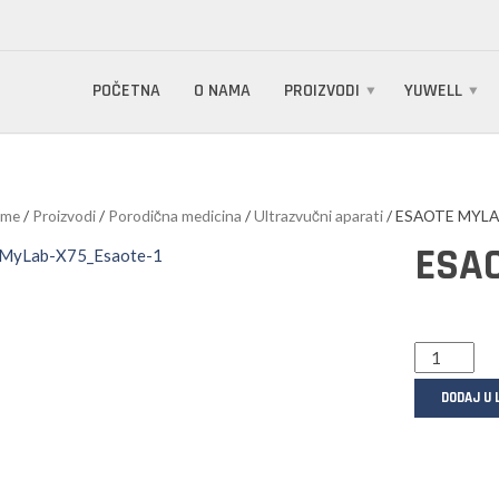
POČETNA
O NAMA
PROIZVODI
YUWELL
me
/
Proizvodi
/
Porodična medicina
/
Ultrazvučni aparati
/ ESAOTE MYLA
ESA
DODAJ U 