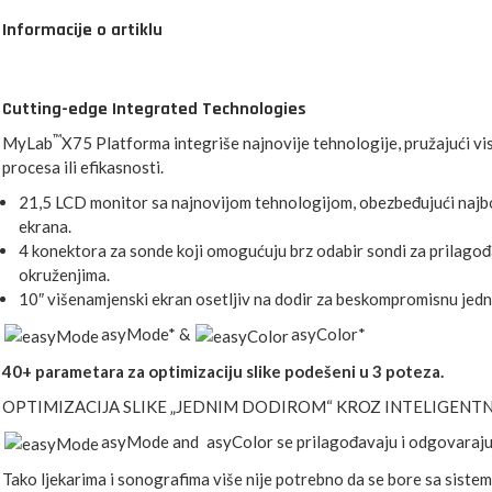
Informacije o artiklu
Cutting-edge Integrated Technologies
™
MyLab
X75 Platforma integriše najnovije tehnologije, pružajući v
procesa ili efikasnosti.
21,5 LCD monitor sa najnovijom tehnologijom, obezbeđujući najbol
ekrana.
4 konektora za sonde koji omogućuju brz odabir sondi za prilagođ
okruženjima.
10″ višenamjenski ekran osetljiv na dodir za beskompromisnu ​​je
asyMode* &
asyColor*
40+ parametara za optimizaciju slike podešeni u 3 poteza.
OPTIMIZACIJA SLIKE „JEDNIM DODIROM“ KROZ INTELIGENT
asyMode and
asyColor se prilagođavaju i odgovaraju
Tako ljekarima i sonografima više nije potrebno da se bore sa siste