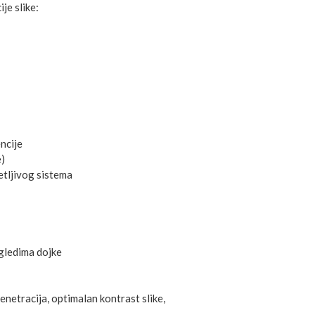
je slike:
ncije
)
etljivog sistema
gledima dojke
enetracija, optimalan kontrast slike,