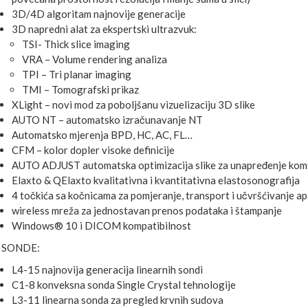
3D/4D algoritam najnovije generacije
3D napredni alat za ekspertski ultrazvuk:
TSI- Thick slice imaging
VRA – Volume rendering analiza
TPI – Tri planar imaging
TMI – Tomografski prikaz
XLight – novi mod za poboljšanu vizuelizaciju 3D slike
AUTO NT – automatsko izračunavanje NT
Automatsko mjerenja BPD, HC, AC, FL…
CFM – kolor dopler visoke definicije
AUTO ADJUST automatska optimizacija slike za unapređenje komf
Elaxto & QElaxto kvalitativna i kvantitativna elastosonografija
4 točkića sa kočnicama za pomjeranje, transport i učvršćivanje a
wireless mreža za jednostavan prenos podataka i štampanje
Windows® 10 i DICOM kompatibilnost
SONDE:
L4-15 najnovija generacija linearnih sondi
C1-8 konveksna sonda Single Crystal tehnologije
L3-11 linearna sonda za pregled krvnih sudova