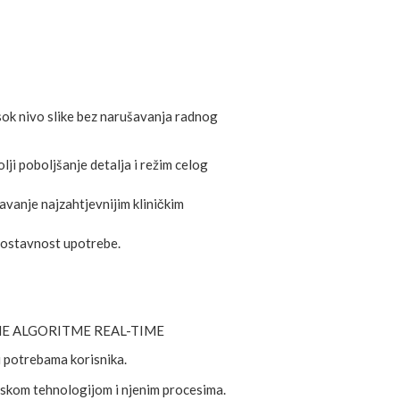
isok nivo slike bez narušavanja radnog
ji poboljšanje detalja i režim celog
avanje najzahtjevnijim kliničkim
dnostavnost upotrebe.
NE ALGORITME REAL-TIME
 potrebama korisnika.
mskom tehnologijom i njenim procesima.