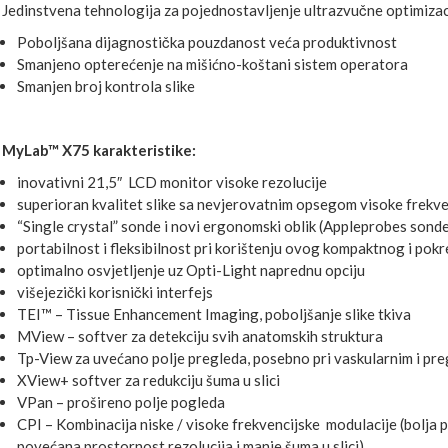
Jedinstvena tehnologija za pojednostavljenje ultrazvučne optimizaci
Poboljšana dijagnostička pouzdanost veća produktivnost
Smanjeno opterećenje na mišićno-koštani sistem operatora
Smanjen broj kontrola slike
MyLab™ X75 karakteristike:
inovativni 21,5″ LCD monitor visoke rezolucije
superioran kvalitet slike sa nevjerovatnim opsegom visoke frekve
“Single crystal” sonde i novi ergonomski oblik (Appleprobes sonde
portabilnost i fleksibilnost pri korištenju ovog kompaktnog i pokr
optimalno osvjetljenje uz Opti-Light naprednu opciju
višejezički korisnički interfejs
TEI™ – Tissue Enhancement Imaging, poboljšanje slike tkiva
MView – softver za detekciju svih anatomskih struktura
Tp-View za uvećano polje pregleda, posebno pri vaskularnim i pre
XView+ softver za redukciju šuma u slici
VPan – prošireno polje pogleda
CPI – Kombinacija niske / visoke frekvencijske modulacije (bolja p
povećana prostornost rezolucija i manje šuma u slici)