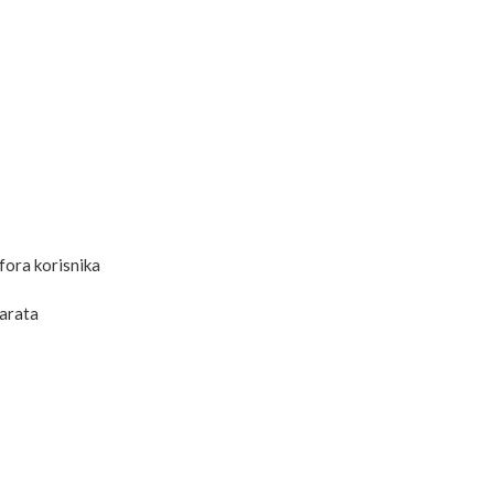
ora korisnika
parata