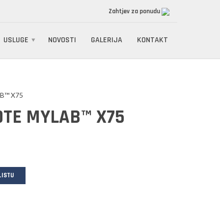
Zahtjev za ponudu
USLUGE
NOVOSTI
GALERIJA
KONTAKT
B™ X75
OTE MYLAB™ X75
LISTU