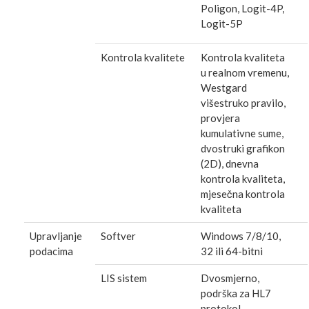
Poligon, Logit-4P,
Logit-5P
Kontrola kvalitete
Kontrola kvaliteta
u realnom vremenu,
Westgard
višestruko pravilo,
provjera
kumulativne sume,
dvostruki grafikon
(2D), dnevna
kontrola kvaliteta,
mjesečna kontrola
kvaliteta
Upravljanje
Softver
Windows 7/8/10,
podacima
32 ili 64-bitni
LIS sistem
Dvosmjerno,
podrška za HL7
protokol