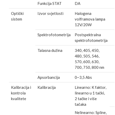
Funkcija STAT
DA
Optički
Izvor svjetlosti
Halogena
sistem
volframova lampa
12V/20W
Spektrofotometrija
Postspektralna
spektrofotometrija
Talasna dužina
340, 405, 450,
480, 505, 546,
570, 600, 630,
700, 750, 800 nm
Apsorbancija
0~3,5 Abs
Kalibracija i
Kalibracija
Linearno: K faktor,
kontrola
linearno u 1 tački,
kvalitete
2 tačke i više
tačaka
Nelinearno: Spline,