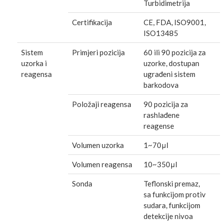
Turbidimetrija
Certifikacija
CE, FDA, ISO9001,
ISO13485
Sistem
Primjeri pozicija
60 ili 90 pozicija za
uzorka i
uzorke, dostupan
reagensa
ugrađeni sistem
barkodova
Položaji reagensa
90 pozicija za
rashlađene
reagense
Volumen uzorka
1~70μl
Volumen reagensa
10~350μl
Sonda
Teflonski premaz,
sa funkcijom protiv
sudara, funkcijom
detekcije nivoa