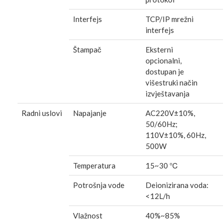
Interfejs
TCP/IP mrežni
interfejs
Štampač
Eksterni
opcionalni,
dostupan je
višestruki način
izvještavanja
Radni uslovi
Napajanje
AC220V±10%,
50/60Hz;
110V±10%, 60Hz,
500W
Temperatura
15~30 ℃
Potrošnja vode
Deionizirana voda:
<12L/h
Vlažnost
40%~85%