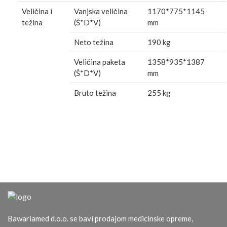
Veličina i
Vanjska veličina
1170*775*1145
težina
(Š*D*V)
mm
Neto težina
190 kg
Veličina paketa
1358*935*1387
(Š*D*V)
mm
Bruto težina
255 kg
Bawariamed d.o.o. se bavi prodajom medicinske opreme,