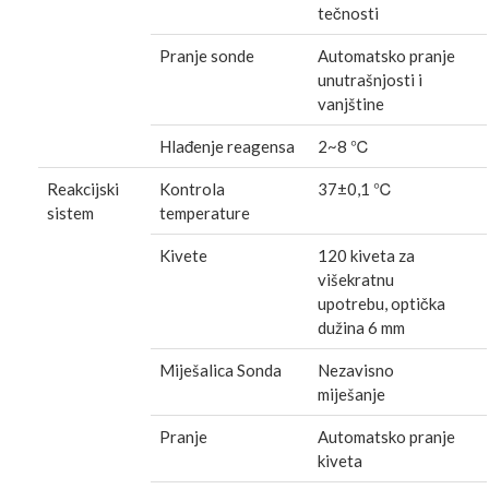
tečnosti
Pranje sonde
Automatsko pranje
unutrašnjosti i
vanjštine
Hlađenje reagensa
2~8 ℃
Reakcijski
Kontrola
37±0,1 ℃
sistem
temperature
Kivete
120 kiveta za
višekratnu
upotrebu, optička
dužina 6 mm
Miješalica Sonda
Nezavisno
miješanje
Pranje
Automatsko pranje
kiveta