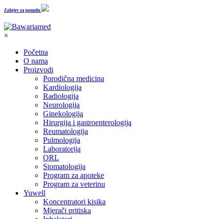
Zahtjev za ponudu
×
Početna
O nama
Proizvodi
Porodična medicina
Kardiologija
Radiologija
Neurologija
Ginekologija
Hirurgija i gastroenterologija
Reumatologija
Pulmologija
Laboratorija
ORL
Stomatologija
Program za apoteke
Program za veterinu
Yuwell
Koncentratori kisika
Mjerači pritiska