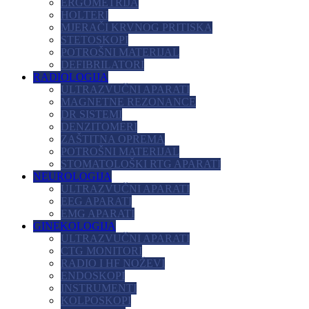
ERGOMETRIJA
HOLTERI
MJERAČI KRVNOG PRITISKA
STETOSKOPI
POTROŠNI MATERIJAL
DEFIBRILATORI
RADIOLOGIJA
ULTRAZVUČNI APARATI
MAGNETNE REZONANCE
DR SISTEMI
DENZITOMERI
ZAŠTITNA OPREMA
POTROŠNI MATERIJAL
STOMATOLOŠKI RTG APARATI
NEUROLOGIJA
ULTRAZVUČNI APARATI
EEG APARATI
EMG APARATI
GINEKOLOGIJA
ULTRAZVUČNI APARATI
CTG MONITORI
RADIO I HF NOŽEVI
ENDOSKOPI
INSTRUMENTI
KOLPOSKOPI