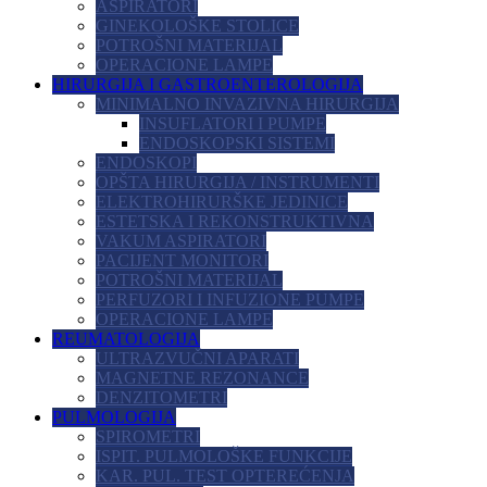
ASPIRATORI
GINEKOLOŠKE STOLICE
POTROŠNI MATERIJAL
OPERACIONE LAMPE
HIRURGIJA I GASTROENTEROLOGIJA
MINIMALNO INVAZIVNA HIRURGIJA
INSUFLATORI I PUMPE
ENDOSKOPSKI SISTEMI
ENDOSKOPI
OPŠTA HIRURGIJA / INSTRUMENTI
ELEKTROHIRURŠKE JEDINICE
ESTETSKA I REKONSTRUKTIVNA
VAKUM ASPIRATORI
PACIJENT MONITORI
POTROŠNI MATERIJAL
PERFUZORI I INFUZIONE PUMPE
OPERACIONE LAMPE
REUMATOLOGIJA
ULTRAZVUČNI APARATI
MAGNETNE REZONANCE
DENZITOMETRI
PULMOLOGIJA
SPIROMETRI
ISPIT. PULMOLOŠKE FUNKCIJE
KAR. PUL. TEST OPTEREĆENJA