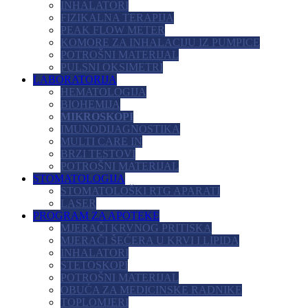
INHALATORI
FIZIKALNA TERAPIJA
PEAK FLOW METER
KOMORE ZA INHALACIJU IZ PUMPICE
POTROŠNI MATERIJAL
PULSNI OKSIMETRI
LABORATORIJA
HEMATOLOGIJA
BIOHEMIJA
MIKROSKOPI
IMUNODIJAGNOSTIKA
MULTI CARE IN
BRZI TESTOVI
POTROŠNI MATERIJAL
STOMATOLOGIJA
STOMATOLOŠKI RTG APARATI
LASER
PROGRAM ZA APOTEKE
MJERAČI KRVNOG PRITISKA
MJERAČI ŠEĆERA U KRVI I LIPIDA
INHALATORI
STETOSKOPI
POTROŠNI MATERIJAL
OBUĆA ZA MEDICINSKE RADNIKE
TOPLOMJERI