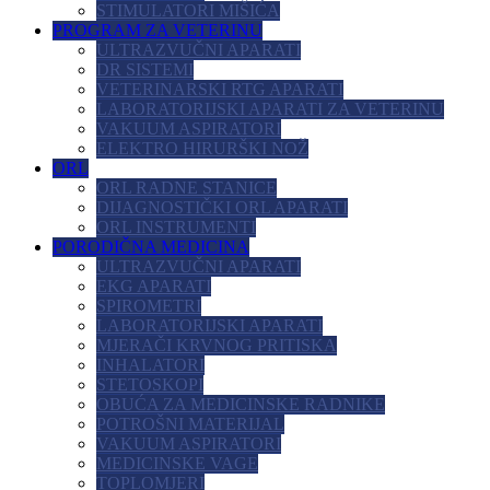
STIMULATORI MIŠIĆA
PROGRAM ZA VETERINU
ULTRAZVUČNI APARATI
DR SISTEMI
VETERINARSKI RTG APARATI
LABORATORIJSKI APARATI ZA VETERINU
VAKUUM ASPIRATORI
ELEKTRO HIRURŠKI NOŽ
ORL
ORL RADNE STANICE
DIJAGNOSTIČKI ORL APARATI
ORL INSTRUMENTI
PORODIČNA MEDICINA
ULTRAZVUČNI APARATI
EKG APARATI
SPIROMETRI
LABORATORIJSKI APARATI
MJERAČI KRVNOG PRITISKA
INHALATORI
STETOSKOPI
OBUĆA ZA MEDICINSKE RADNIKE
POTROŠNI MATERIJAL
VAKUUM ASPIRATORI
MEDICINSKE VAGE
TOPLOMJERI