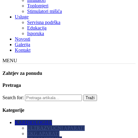
Inhalatori
Toplomjeri
Stimulatori mišića
Usluge
Servisna podrška
Edukacija
Isporuka
Novosti
Galerija
Kontakt
MENU
Zahtjev za ponudu
Pretraga
Search for:
Kategorije
KARDIOLOGIJA
ULTRAZVUČNI APARATI
EKG APARATI