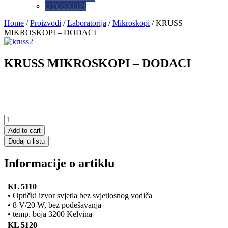
OTOSKOPI
Home
/
Proizvodi
/
Laboratorija
/
Mikroskopi
/ KRUSS
MIKROSKOPI – DODACI
KRUSS MIKROSKOPI – DODACI
Add to cart
Dodaj u listu
Informacije o artiklu
KL 5110
• Optički izvor svjetla bez svjetlosnog vodiča
• 8 V/20 W, bez podešavanja
• temp. boja 3200 Kelvina
KL 5120