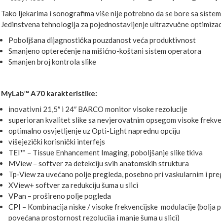
Tako ljekarima i sonografima više nije potrebno da se bore sa siste
Jedinstvena tehnologija za pojednostavljenje ultrazvučne optimizaci
Poboljšana dijagnostička pouzdanost veća produktivnost
Smanjeno opterećenje na mišićno-koštani sistem operatora
Smanjen broj kontrola slike
MyLab™ A70 karakteristike:
inovativni 21,5″ i 24″ BARCO monitor visoke rezolucije
superioran kvalitet slike sa nevjerovatnim opsegom visoke frekve
optimalno osvjetljenje uz Opti-Light naprednu opciju
višejezički korisnički interfejs
TEI™ – Tissue Enhancement Imaging, poboljšanje slike tkiva
MView – softver za detekciju svih anatomskih struktura
Tp-View za uvećano polje pregleda, posebno pri vaskularnim i pre
XView+ softver za redukciju šuma u slici
VPan – prošireno polje pogleda
CPI – Kombinacija niske / visoke frekvencijske modulacije (bolja p
povećana prostornost rezolucija i manje šuma u slici)