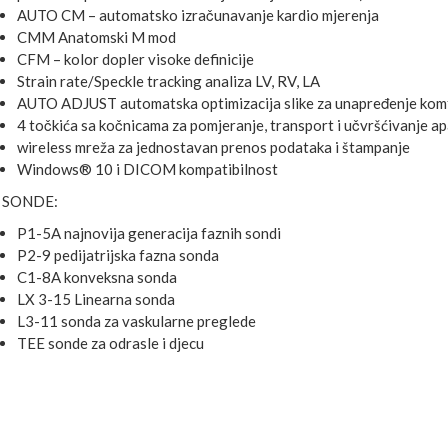
AUTO CM – automatsko izračunavanje kardio mjerenja
CMM Anatomski M mod
CFM – kolor dopler visoke definicije
Strain rate/Speckle tracking analiza LV, RV, LA
AUTO ADJUST automatska optimizacija slike za unapređenje komf
4 točkića sa kočnicama za pomjeranje, transport i učvršćivanje a
wireless mreža za jednostavan prenos podataka i štampanje
Windows® 10 i DICOM kompatibilnost
SONDE:
P1-5A najnovija generacija faznih sondi
P2-9 pedijatrijska fazna sonda
C1-8A konveksna sonda
LX 3-15 Linearna sonda
L3-11 sonda za vaskularne preglede
TEE sonde za odrasle i djecu