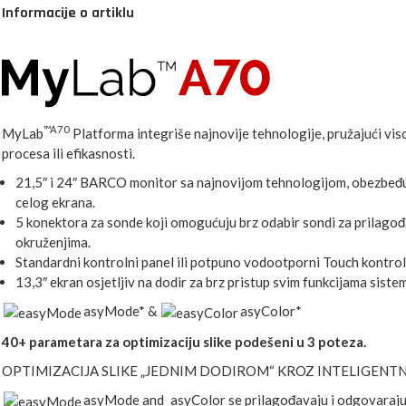
Informacije o artiklu
™A70
MyLab
Platforma integriše najnovije tehnologije, pružajući vi
procesa ili efikasnosti.
21,5″ i 24″ BARCO monitor sa najnovijom tehnologijom, obezbeđujuc
celog ekrana.
5 konektora za sonde koji omogućuju brz odabir sondi za prilagođ
okruženjima.
Standardni kontrolni panel ili potpuno vodootporni Touch kontrol
13,3″ ekran osjetljiv na dodir za brz pristup svim funkcijama siste
asyMode* &
asyColor*
40+ parametara za optimizaciju slike podešeni u 3 poteza.
OPTIMIZACIJA SLIKE „JEDNIM DODIROM“ KROZ INTELIGENT
asyMode and
asyColor se prilagođavaju i odgovaraju