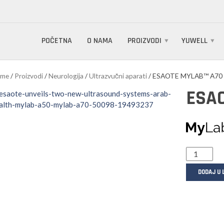
POČETNA
O NAMA
PROIZVODI
YUWELL
me
/
Proizvodi
/
Neurologija
/
Ultrazvučni aparati
/ ESAOTE MYLAB™ A70
ESA
DODAJ U 