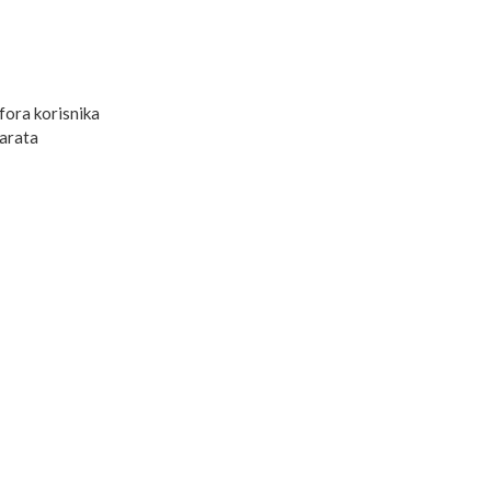
ora korisnika
parata