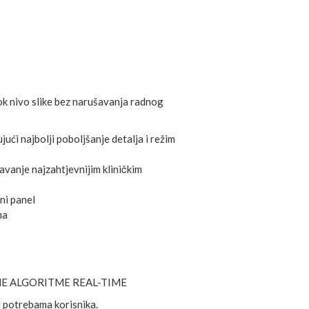
sok nivo slike bez narušavanja radnog
́i najbolji poboljšanje detalja i režim
avanje najzahtjevnijim kliničkim
ni panel
ma
NE ALGORITME REAL-TIME
 potrebama korisnika.