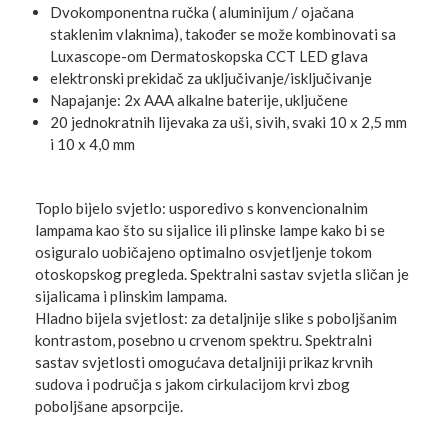
Dvokomponentna ručka ( aluminijum / ojačana
staklenim vlaknima), također se može kombinovati sa
Luxascope-om Dermatoskopska CCT LED glava
elektronski prekidač za uključivanje/isključivanje
Napajanje: 2x AAA alkalne baterije, uključene
20 jednokratnih lijevaka za uši, sivih, svaki 10 x 2,5 mm
i 10 x 4,0 mm
Toplo bijelo svjetlo: usporedivo s konvencionalnim
lampama kao što su sijalice ili plinske lampe kako bi se
osiguralo uobičajeno optimalno osvjetljenje tokom
otoskopskog pregleda. Spektralni sastav svjetla sličan je
sijalicama i plinskim lampama.
Hladno bijela svjetlost: za detaljnije slike s poboljšanim
kontrastom, posebno u crvenom spektru. Spektralni
sastav svjetlosti omogućava detaljniji prikaz krvnih
sudova i područja s jakom cirkulacijom krvi zbog
poboljšane apsorpcije.