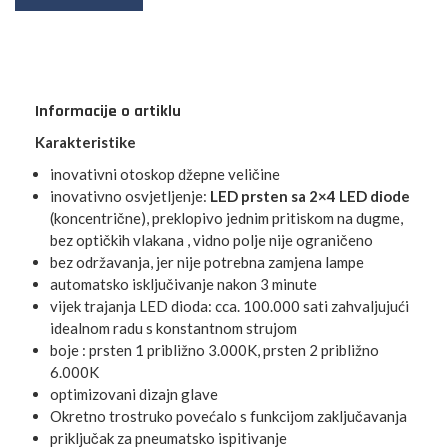
Informacije o artiklu
Karakteristike
inovativni otoskop džepne veličine
inovativno osvjetljenje:
LED prsten sa 2×4 LED diode
(koncentrične), preklopivo jednim pritiskom na dugme,
bez optičkih vlakana , vidno polje nije ograničeno
bez održavanja, jer nije potrebna zamjena lampe
automatsko isključivanje nakon 3 minute
vijek trajanja LED dioda: cca. 100.000 sati zahvaljujući
idealnom radu s konstantnom strujom
boje : prsten 1 približno 3.000K, prsten 2 približno
6.000K
optimizovani dizajn glave
Okretno trostruko povećalo s funkcijom zaključavanja
priključak za pneumatsko ispitivanje