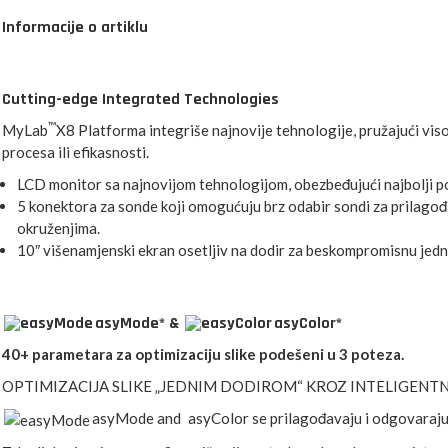
Informacije o artiklu
Cutting-edge Integrated Technologies
™
MyLab
X8 Platforma integriše najnovije tehnologije, pružajući vis
procesa ili efikasnosti.
LCD monitor sa najnovijom tehnologijom, obezbeđujući najbolji po
5 konektora za sonde koji omogućuju brz odabir sondi za prilagođ
okruženjima.
10″ višenamjenski ekran osetljiv na dodir za beskompromisnu ​​je
asyMode* &
asyColor*
40+ parametara za optimizaciju slike podešeni u 3 poteza.
OPTIMIZACIJA SLIKE „JEDNIM DODIROM“ KROZ INTELIGENT
asyMode and
asyColor se prilagođavaju i odgovaraju