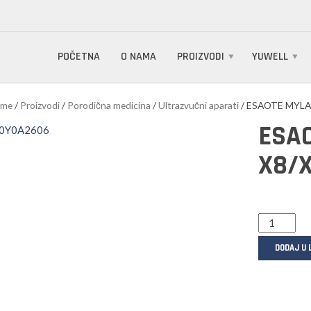
POČETNA
O NAMA
PROIZVODI
YUWELL
me
/
Proizvodi
/
Porodična medicina
/
Ultrazvučni aparati
/ ESAOTE MYLA
ESA
X8/
DODAJ U 