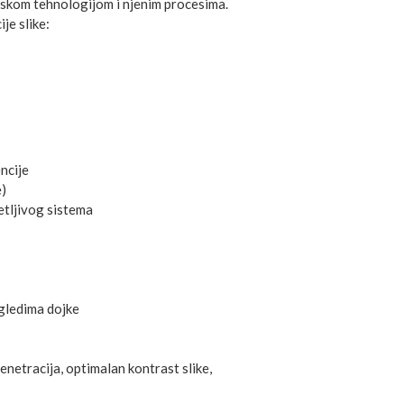
mskom tehnologijom i njenim procesima.
je slike:
ncije
)
etljivog sistema
gledima dojke
enetracija, optimalan kontrast slike,