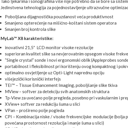
Tako ljekarima i sonografima više nije potrebno da se bore sa siste
Jedinstvena tehnologija za pojednostavljenje ultrazvučne optimizaci
Poboljšana dijagnostička pouzdanost veća produktivnost
Smanjeno opterećenje na mišićno-koštani sistem operatora
Smanjen broj kontrola slike
MyLab™ X8 karakteristike:
inovativni 21,5″ LCD monitor visoke rezolucije
superioran kvalitet slike sa nevjerovatnim opsegom visoke frekve
“Single crystal” sonde i novi ergonomski oblik (Appleprobes sonde
portabilnost i fleksibilnost pri korištenju ovog kompaktnog i pokr
optimalno osvjetljenje uz Opti-Light naprednu opciju
višejezički korisnički interfejs
TEI™ – Tissue Enhancement Imaging, poboljšanje slike tkiva
MView – softver za detekciju svih anatomskih struktura
Tp-View za uvećano polje pregleda, posebno pri vaskularnim i pre
XView+ softver za redukciju šuma u slici
VPan – prošireno polje pogleda
CPI – Kombinacija niske / visoke frekvencijske modulacije (bolja p
povećana prostornost rezolucija i manje šuma u slici)