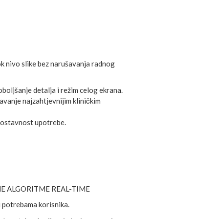
ok nivo slike bez narušavanja radnog
boljšanje detalja i režim celog ekrana.
avanje najzahtjevnijim kliničkim
dnostavnost upotrebe.
NE ALGORITME REAL-TIME
 potrebama korisnika.