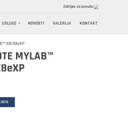
Zahtjev za ponudu
USLUGE
NOVOSTI
GALERIJA
KONTAKT
B™ X8/X8eXP
OTE MYLAB™
X8eXP
LISTU