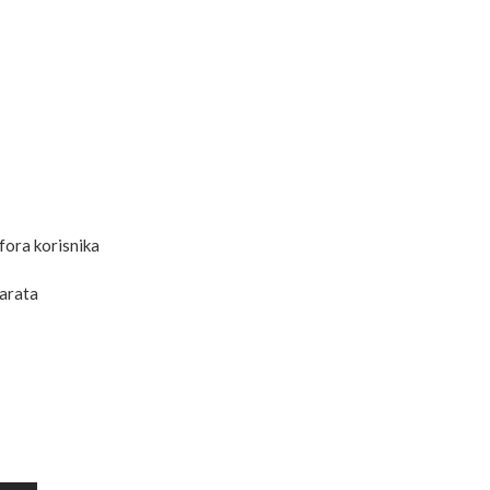
ora korisnika
parata