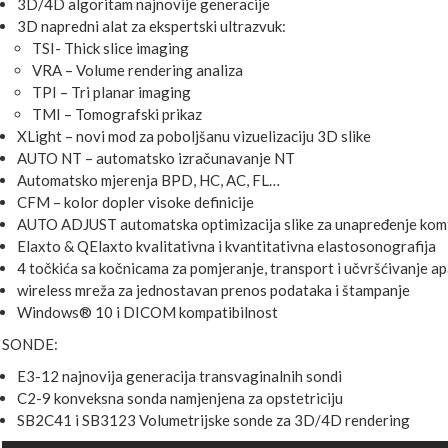
3D/4D algoritam najnovije generacije
3D napredni alat za ekspertski ultrazvuk:
TSI- Thick slice imaging
VRA – Volume rendering analiza
TPI – Tri planar imaging
TMI – Tomografski prikaz
XLight – novi mod za poboljšanu vizuelizaciju 3D slike
AUTO NT – automatsko izračunavanje NT
Automatsko mjerenja BPD, HC, AC, FL…
CFM – kolor dopler visoke definicije
AUTO ADJUST automatska optimizacija slike za unapređenje komf
Elaxto & QElaxto kvalitativna i kvantitativna elastosonografija
4 točkića sa kočnicama za pomjeranje, transport i učvršćivanje a
wireless mreža za jednostavan prenos podataka i štampanje
Windows® 10 i DICOM kompatibilnost
SONDE:
E3-12 najnovija generacija transvaginalnih sondi
C2-9 konveksna sonda namjenjena za opstetriciju
SB2C41 i SB3123 Volumetrijske sonde za 3D/4D rendering