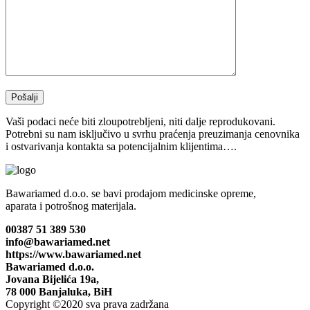
Vaši podaci neće biti zloupotrebljeni, niti dalje reprodukovani.
Potrebni su nam isključivo u svrhu praćenja preuzimanja cenovnika
i ostvarivanja kontakta sa potencijalnim klijentima….
Bawariamed d.o.o. se bavi prodajom medicinske opreme,
aparata i potrošnog materijala.
00387 51 389 530
info@bawariamed.net
https://www.bawariamed.net
Bawariamed d.o.o.
Jovana Bijelića 19a,
78 000 Banjaluka, BiH
Copyright ©2020 sva prava zadržana