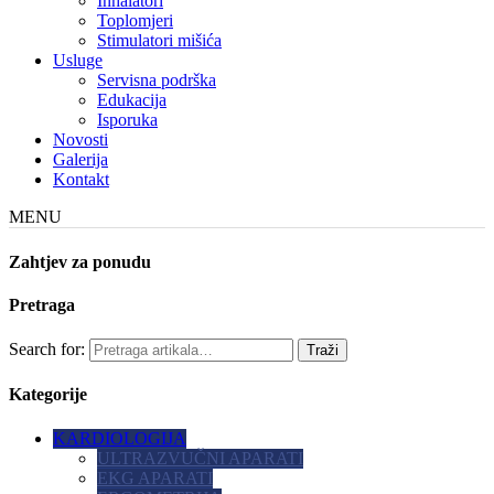
Inhalatori
Toplomjeri
Stimulatori mišića
Usluge
Servisna podrška
Edukacija
Isporuka
Novosti
Galerija
Kontakt
MENU
Zahtjev za ponudu
Pretraga
Search for:
Kategorije
KARDIOLOGIJA
ULTRAZVUČNI APARATI
EKG APARATI