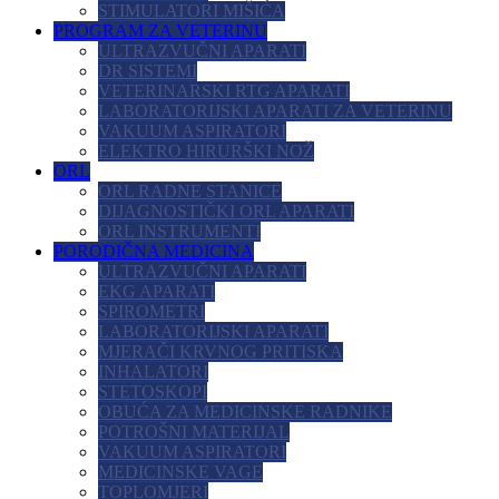
STIMULATORI MIŠIĆA
PROGRAM ZA VETERINU
ULTRAZVUČNI APARATI
DR SISTEMI
VETERINARSKI RTG APARATI
LABORATORIJSKI APARATI ZA VETERINU
VAKUUM ASPIRATORI
ELEKTRO HIRURŠKI NOŽ
ORL
ORL RADNE STANICE
DIJAGNOSTIČKI ORL APARATI
ORL INSTRUMENTI
PORODIČNA MEDICINA
ULTRAZVUČNI APARATI
EKG APARATI
SPIROMETRI
LABORATORIJSKI APARATI
MJERAČI KRVNOG PRITISKA
INHALATORI
STETOSKOPI
OBUĆA ZA MEDICINSKE RADNIKE
POTROŠNI MATERIJAL
VAKUUM ASPIRATORI
MEDICINSKE VAGE
TOPLOMJERI