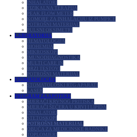
INHALATORI
FIZIKALNA TERAPIJA
PEAK FLOW METER
KOMORE ZA INHALACIJU IZ PUMPICE
POTROŠNI MATERIJAL
PULSNI OKSIMETRI
LABORATORIJA
HEMATOLOGIJA
BIOHEMIJA
MIKROSKOPI
IMUNODIJAGNOSTIKA
MULTI CARE IN
BRZI TESTOVI
POTROŠNI MATERIJAL
STOMATOLOGIJA
STOMATOLOŠKI RTG APARATI
LASER
PROGRAM ZA APOTEKE
MJERAČI KRVNOG PRITISKA
MJERAČI ŠEĆERA U KRVI I LIPIDA
INHALATORI
STETOSKOPI
POTROŠNI MATERIJAL
OBUĆA ZA MEDICINSKE RADNIKE
TOPLOMJERI