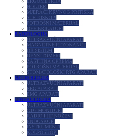
ERGOMETRIJA
HOLTERI
MJERAČI KRVNOG PRITISKA
STETOSKOPI
POTROŠNI MATERIJAL
DEFIBRILATORI
RADIOLOGIJA
ULTRAZVUČNI APARATI
MAGNETNE REZONANCE
DR SISTEMI
DENZITOMERI
ZAŠTITNA OPREMA
POTROŠNI MATERIJAL
STOMATOLOŠKI RTG APARATI
NEUROLOGIJA
ULTRAZVUČNI APARATI
EEG APARATI
EMG APARATI
GINEKOLOGIJA
ULTRAZVUČNI APARATI
CTG MONITORI
RADIO I HF NOŽEVI
ENDOSKOPI
INSTRUMENTI
KOLPOSKOPI