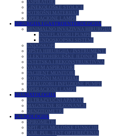
ASPIRATORI
GINEKOLOŠKE STOLICE
POTROŠNI MATERIJAL
OPERACIONE LAMPE
HIRURGIJA I GASTROENTEROLOGIJA
MINIMALNO INVAZIVNA HIRURGIJA
INSUFLATORI I PUMPE
ENDOSKOPSKI SISTEMI
ENDOSKOPI
OPŠTA HIRURGIJA / INSTRUMENTI
ELEKTROHIRURŠKE JEDINICE
ESTETSKA I REKONSTRUKTIVNA
VAKUM ASPIRATORI
PACIJENT MONITORI
POTROŠNI MATERIJAL
PERFUZORI I INFUZIONE PUMPE
OPERACIONE LAMPE
REUMATOLOGIJA
ULTRAZVUČNI APARATI
MAGNETNE REZONANCE
DENZITOMETRI
PULMOLOGIJA
SPIROMETRI
ISPIT. PULMOLOŠKE FUNKCIJE
KAR. PUL. TEST OPTEREĆENJA