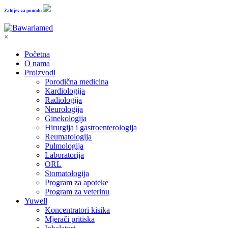
Zahtjev za ponudu
×
Početna
O nama
Proizvodi
Porodična medicina
Kardiologija
Radiologija
Neurologija
Ginekologija
Hirurgija i gastroenterologija
Reumatologija
Pulmologija
Laboratorija
ORL
Stomatologija
Program za apoteke
Program za veterinu
Yuwell
Koncentratori kisika
Mjerači pritiska