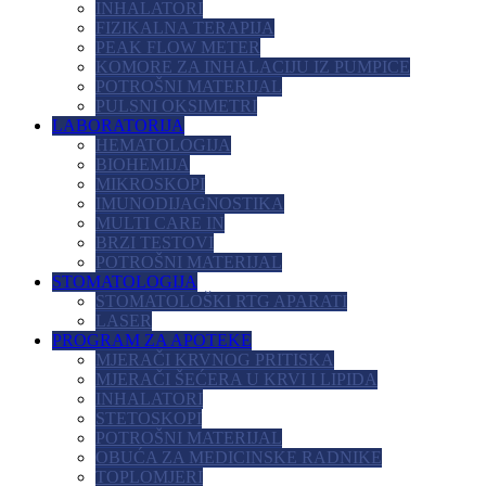
INHALATORI
FIZIKALNA TERAPIJA
PEAK FLOW METER
KOMORE ZA INHALACIJU IZ PUMPICE
POTROŠNI MATERIJAL
PULSNI OKSIMETRI
LABORATORIJA
HEMATOLOGIJA
BIOHEMIJA
MIKROSKOPI
IMUNODIJAGNOSTIKA
MULTI CARE IN
BRZI TESTOVI
POTROŠNI MATERIJAL
STOMATOLOGIJA
STOMATOLOŠKI RTG APARATI
LASER
PROGRAM ZA APOTEKE
MJERAČI KRVNOG PRITISKA
MJERAČI ŠEĆERA U KRVI I LIPIDA
INHALATORI
STETOSKOPI
POTROŠNI MATERIJAL
OBUĆA ZA MEDICINSKE RADNIKE
TOPLOMJERI