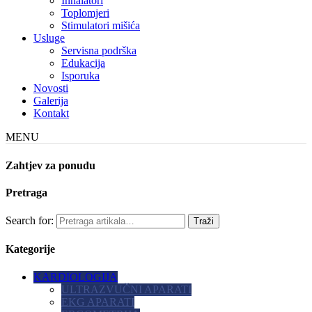
Inhalatori
Toplomjeri
Stimulatori mišića
Usluge
Servisna podrška
Edukacija
Isporuka
Novosti
Galerija
Kontakt
MENU
Zahtjev za ponudu
Pretraga
Search for:
Kategorije
KARDIOLOGIJA
ULTRAZVUČNI APARATI
EKG APARATI