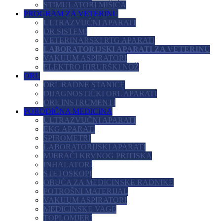
STIMULATORI MIŠIĆA
PROGRAM ZA VETERINU
ULTRAZVUČNI APARATI
DR SISTEMI
VETERINARSKI RTG APARATI
LABORATORIJSKI APARATI ZA VETERINU
VAKUUM ASPIRATORI
ELEKTRO HIRURŠKI NOŽ
ORL
ORL RADNE STANICE
DIJAGNOSTIČKI ORL APARATI
ORL INSTRUMENTI
PORODIČNA MEDICINA
ULTRAZVUČNI APARATI
EKG APARATI
SPIROMETRI
LABORATORIJSKI APARATI
MJERAČI KRVNOG PRITISKA
INHALATORI
STETOSKOPI
OBUĆA ZA MEDICINSKE RADNIKE
POTROŠNI MATERIJAL
VAKUUM ASPIRATORI
MEDICINSKE VAGE
TOPLOMJERI