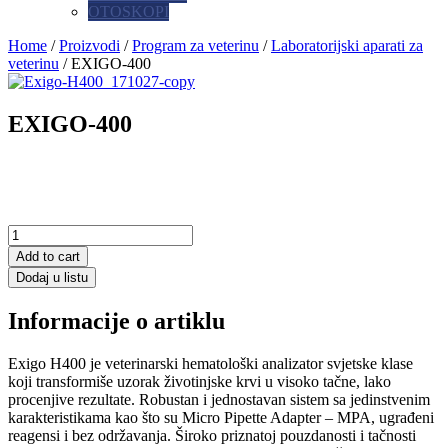
OTOSKOPI
Home
/
Proizvodi
/
Program za veterinu
/
Laboratorijski aparati za
veterinu
/ EXIGO-400
EXIGO-400
Add to cart
Dodaj u listu
Informacije o artiklu
Exigo H400 je veterinarski hematološki analizator svjetske klase
koji transformiše uzorak životinjske krvi u visoko tačne, lako
procenjive rezultate. Robustan i jednostavan sistem sa jedinstvenim
karakteristikama kao što su Micro Pipette Adapter – MPA, ugrađeni
reagensi i bez održavanja. Široko priznatoj pouzdanosti i tačnosti