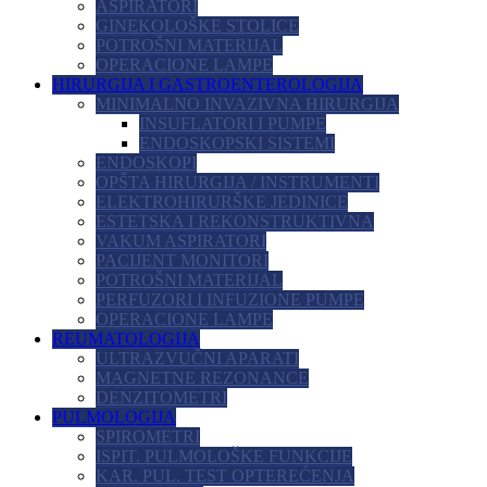
ASPIRATORI
GINEKOLOŠKE STOLICE
POTROŠNI MATERIJAL
OPERACIONE LAMPE
HIRURGIJA I GASTROENTEROLOGIJA
MINIMALNO INVAZIVNA HIRURGIJA
INSUFLATORI I PUMPE
ENDOSKOPSKI SISTEMI
ENDOSKOPI
OPŠTA HIRURGIJA / INSTRUMENTI
ELEKTROHIRURŠKE JEDINICE
ESTETSKA I REKONSTRUKTIVNA
VAKUM ASPIRATORI
PACIJENT MONITORI
POTROŠNI MATERIJAL
PERFUZORI I INFUZIONE PUMPE
OPERACIONE LAMPE
REUMATOLOGIJA
ULTRAZVUČNI APARATI
MAGNETNE REZONANCE
DENZITOMETRI
PULMOLOGIJA
SPIROMETRI
ISPIT. PULMOLOŠKE FUNKCIJE
KAR. PUL. TEST OPTEREĆENJA