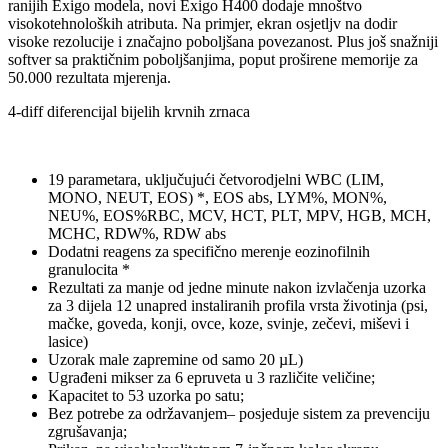
ranijih Exigo modela, novi Exigo H400 dodaje mnoštvo
visokotehnoloških atributa. Na primjer, ekran osjetljv na dodir
visoke rezolucije i značajno poboljšana povezanost. Plus još snažniji
softver sa praktičnim poboljšanjima, poput proširene memorije za
50.000 rezultata mjerenja.
4-diff diferencijal bijelih krvnih zrnaca
19 parametara, uključujući četvorodjelni WBC (LIM,
MONO, NEUT, EOS) *, EOS abs, LYM%, MON%,
NEU%, EOS%RBC, MCV, HCT, PLT, MPV, HGB, MCH,
MCHC, RDW%, RDW abs
Dodatni reagens za specifično merenje eozinofilnih
granulocita *
Rezultati za manje od jedne minute nakon izvlačenja uzorka
za 3 dijela 12 unapred instaliranih profila vrsta životinja (psi,
mačke, goveda, konji, ovce, koze, svinje, zečevi, miševi i
lasice)
Uzorak male zapremine od samo 20 µL)
Ugrađeni mikser za 6 epruveta u 3 različite veličine;
Kapacitet to 53 uzorka po satu;
Bez potrebe za održavanjem– posjeduje sistem za prevenciju
zgrušavanja;