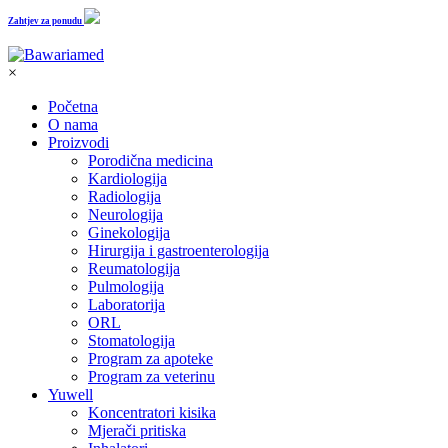
Zahtjev za ponudu
×
Početna
O nama
Proizvodi
Porodična medicina
Kardiologija
Radiologija
Neurologija
Ginekologija
Hirurgija i gastroenterologija
Reumatologija
Pulmologija
Laboratorija
ORL
Stomatologija
Program za apoteke
Program za veterinu
Yuwell
Koncentratori kisika
Mjerači pritiska