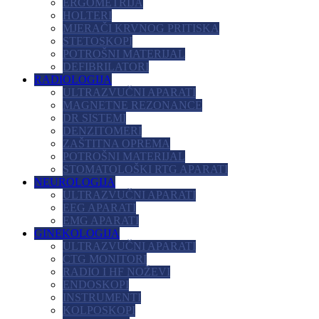
ERGOMETRIJA
HOLTERI
MJERAČI KRVNOG PRITISKA
STETOSKOPI
POTROŠNI MATERIJAL
DEFIBRILATORI
RADIOLOGIJA
ULTRAZVUČNI APARATI
MAGNETNE REZONANCE
DR SISTEMI
DENZITOMERI
ZAŠTITNA OPREMA
POTROŠNI MATERIJAL
STOMATOLOŠKI RTG APARATI
NEUROLOGIJA
ULTRAZVUČNI APARATI
EEG APARATI
EMG APARATI
GINEKOLOGIJA
ULTRAZVUČNI APARATI
CTG MONITORI
RADIO I HF NOŽEVI
ENDOSKOPI
INSTRUMENTI
KOLPOSKOPI