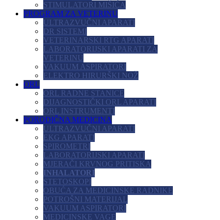
STIMULATORI MIŠIĆA
PROGRAM ZA VETERINU
ULTRAZVUČNI APARATI
DR SISTEMI
VETERINARSKI RTG APARATI
LABORATORIJSKI APARATI ZA
VETERINU
VAKUUM ASPIRATORI
ELEKTRO HIRURŠKI NOŽ
ORL
ORL RADNE STANICE
DIJAGNOSTIČKI ORL APARATI
ORL INSTRUMENTI
PORODIČNA MEDICINA
ULTRAZVUČNI APARATI
EKG APARATI
SPIROMETRI
LABORATORIJSKI APARATI
MJERAČI KRVNOG PRITISKA
INHALATORI
STETOSKOPI
OBUĆA ZA MEDICINSKE RADNIKE
POTROŠNI MATERIJAL
VAKUUM ASPIRATORI
MEDICINSKE VAGE