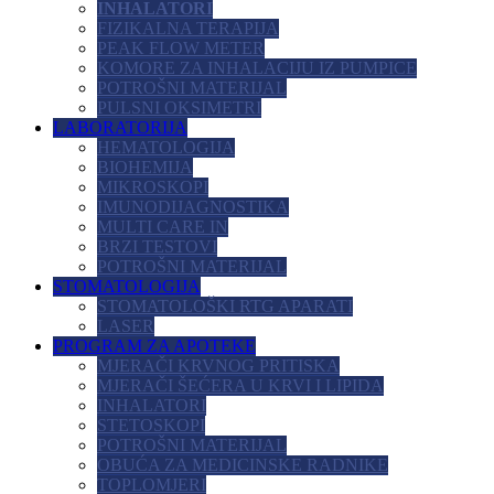
INHALATORI
FIZIKALNA TERAPIJA
PEAK FLOW METER
KOMORE ZA INHALACIJU IZ PUMPICE
POTROŠNI MATERIJAL
PULSNI OKSIMETRI
LABORATORIJA
HEMATOLOGIJA
BIOHEMIJA
MIKROSKOPI
IMUNODIJAGNOSTIKA
MULTI CARE IN
BRZI TESTOVI
POTROŠNI MATERIJAL
STOMATOLOGIJA
STOMATOLOŠKI RTG APARATI
LASER
PROGRAM ZA APOTEKE
MJERAČI KRVNOG PRITISKA
MJERAČI ŠEĆERA U KRVI I LIPIDA
INHALATORI
STETOSKOPI
POTROŠNI MATERIJAL
OBUĆA ZA MEDICINSKE RADNIKE
TOPLOMJERI