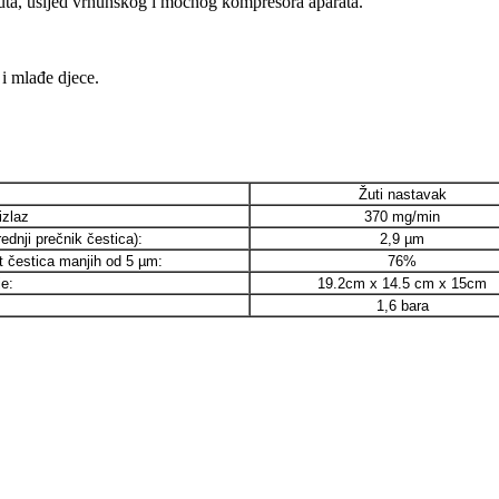
ta, usljed vrhunskog i moćnog kompresora aparata.
i mlađe djece.
Žuti nastavak
izlaz
370 mg/min
dnji prečnik čestica):
2,9 µm
 čestica manjih od 5 µm:
76%
e:
19.2cm x 14.5 cm x 15cm
1,6 bara