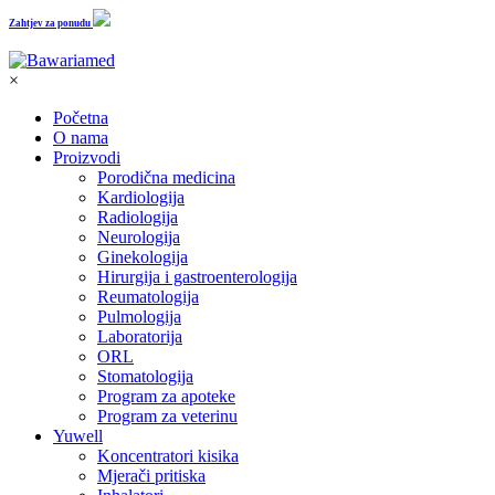
Zahtjev za ponudu
×
Početna
O nama
Proizvodi
Porodična medicina
Kardiologija
Radiologija
Neurologija
Ginekologija
Hirurgija i gastroenterologija
Reumatologija
Pulmologija
Laboratorija
ORL
Stomatologija
Program za apoteke
Program za veterinu
Yuwell
Koncentratori kisika
Mjerači pritiska