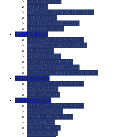
ERGOMETRIJA
HOLTERI
MJERAČI KRVNOG PRITISKA
STETOSKOPI
POTROŠNI MATERIJAL
DEFIBRILATORI
RADIOLOGIJA
ULTRAZVUČNI APARATI
MAGNETNE REZONANCE
DR SISTEMI
DENZITOMERI
ZAŠTITNA OPREMA
POTROŠNI MATERIJAL
STOMATOLOŠKI RTG APARATI
NEUROLOGIJA
ULTRAZVUČNI APARATI
EEG APARATI
EMG APARATI
GINEKOLOGIJA
ULTRAZVUČNI APARATI
CTG MONITORI
RADIO I HF NOŽEVI
ENDOSKOPI
INSTRUMENTI
KOLPOSKOPI