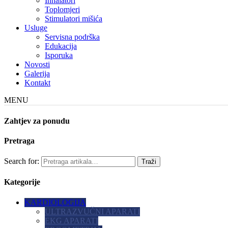
Inhalatori
Toplomjeri
Stimulatori mišića
Usluge
Servisna podrška
Edukacija
Isporuka
Novosti
Galerija
Kontakt
MENU
Zahtjev za ponudu
Pretraga
Search for:
Kategorije
KARDIOLOGIJA
ULTRAZVUČNI APARATI
EKG APARATI