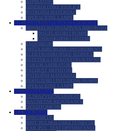
ASPIRATORI
GINEKOLOŠKE STOLICE
POTROŠNI MATERIJAL
OPERACIONE LAMPE
HIRURGIJA I GASTROENTEROLOGIJA
MINIMALNO INVAZIVNA HIRURGIJA
INSUFLATORI I PUMPE
ENDOSKOPSKI SISTEMI
ENDOSKOPI
OPŠTA HIRURGIJA / INSTRUMENTI
ELEKTROHIRURŠKE JEDINICE
ESTETSKA I REKONSTRUKTIVNA
VAKUM ASPIRATORI
PACIJENT MONITORI
POTROŠNI MATERIJAL
PERFUZORI I INFUZIONE PUMPE
OPERACIONE LAMPE
REUMATOLOGIJA
ULTRAZVUČNI APARATI
MAGNETNE REZONANCE
DENZITOMETRI
PULMOLOGIJA
SPIROMETRI
ISPIT. PULMOLOŠKE FUNKCIJE
KAR. PUL. TEST OPTEREĆENJA