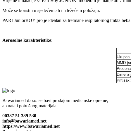
Vrijeme inhalacije sa Pari Boy JUNIOR modelom je manje od 7 minu
Može se koristiti u sjedećem ali i u ležećem položaju.
PARI JuniorBOY pro je idealan za tretmane respiratornog trakta beba 
Aerosolne karakteristike:
Ukupan 
MMD (sre
Procenat
Dimenzij
Pritisak:
Bawariamed d.o.o. se bavi prodajom medicinske opreme,
aparata i potrošnog materijala.
00387 51 389 530
info@bawariamed.net
https://www.bawariamed.net