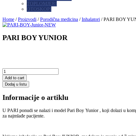
TOPLOMJERI
OTOSKOPI
Home
/
Proizvodi
/
Porodična medicina
/
Inhalatori
/ PARI BOY YU
PARI BOY YUNIOR
Add to cart
Dodaj u listu
Informacije o artiklu
U PARI ponudi se nalazi i model Pari Boy Yunior , koji dolazi u k
za najmlađe pacijente.