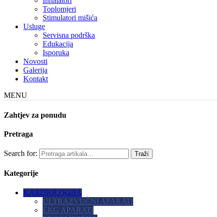
Inhalatori
Toplomjeri
Stimulatori mišića
Usluge
Servisna podrška
Edukacija
Isporuka
Novosti
Galerija
Kontakt
MENU
Zahtjev za ponudu
Pretraga
Search for:
Kategorije
KARDIOLOGIJA
ULTRAZVUČNI APARATI
EKG APARATI