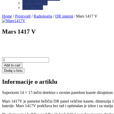
TOPLOMJERI
OTOSKOPI
Home
/
Proizvodi
/
Radiologija
/
DR sistemi
/ Mars 1417 V
Mars 1417 V
Add to cart
Dodaj u listu
Informacije o artiklu
Superiorni 14 × 17-inčni detektor s ravnim panelom kasete dizajniran z
Mars 1417V je pametni bežični DR panel veličine kasete, dimenzija
baterije. Mars 1417V podržava brz rad i optimalan je izbor i za starija