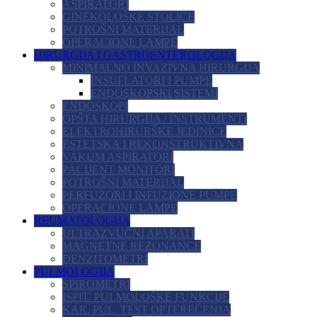
ASPIRATORI
GINEKOLOŠKE STOLICE
POTROŠNI MATERIJAL
OPERACIONE LAMPE
HIRURGIJA I GASTROENTEROLOGIJA
MINIMALNO INVAZIVNA HIRURGIJA
INSUFLATORI I PUMPE
ENDOSKOPSKI SISTEMI
ENDOSKOPI
OPŠTA HIRURGIJA / INSTRUMENTI
ELEKTROHIRURŠKE JEDINICE
ESTETSKA I REKONSTRUKTIVNA
VAKUM ASPIRATORI
PACIJENT MONITORI
POTROŠNI MATERIJAL
PERFUZORI I INFUZIONE PUMPE
OPERACIONE LAMPE
REUMATOLOGIJA
ULTRAZVUČNI APARATI
MAGNETNE REZONANCE
DENZITOMETRI
PULMOLOGIJA
SPIROMETRI
ISPIT. PULMOLOŠKE FUNKCIJE
KAR. PUL. TEST OPTEREĆENJA