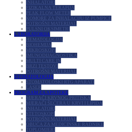
INHALATORI
FIZIKALNA TERAPIJA
PEAK FLOW METER
KOMORE ZA INHALACIJU IZ PUMPICE
POTROŠNI MATERIJAL
PULSNI OKSIMETRI
LABORATORIJA
HEMATOLOGIJA
BIOHEMIJA
MIKROSKOPI
IMUNODIJAGNOSTIKA
MULTI CARE IN
BRZI TESTOVI
POTROŠNI MATERIJAL
STOMATOLOGIJA
STOMATOLOŠKI RTG APARATI
LASER
PROGRAM ZA APOTEKE
MJERAČI KRVNOG PRITISKA
MJERAČI ŠEĆERA U KRVI I LIPIDA
INHALATORI
STETOSKOPI
POTROŠNI MATERIJAL
OBUĆA ZA MEDICINSKE RADNIKE
TOPLOMJERI