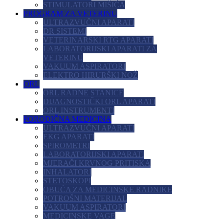
STIMULATORI MIŠIĆA
PROGRAM ZA VETERINU
ULTRAZVUČNI APARATI
DR SISTEMI
VETERINARSKI RTG APARATI
LABORATORIJSKI APARATI ZA
VETERINU
VAKUUM ASPIRATORI
ELEKTRO HIRURŠKI NOŽ
ORL
ORL RADNE STANICE
DIJAGNOSTIČKI ORL APARATI
ORL INSTRUMENTI
PORODIČNA MEDICINA
ULTRAZVUČNI APARATI
EKG APARATI
SPIROMETRI
LABORATORIJSKI APARATI
MJERAČI KRVNOG PRITISKA
INHALATORI
STETOSKOPI
OBUĆA ZA MEDICINSKE RADNIKE
POTROŠNI MATERIJAL
VAKUUM ASPIRATORI
MEDICINSKE VAGE