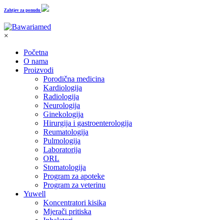
Zahtjev za ponudu
×
Početna
O nama
Proizvodi
Porodična medicina
Kardiologija
Radiologija
Neurologija
Ginekologija
Hirurgija i gastroenterologija
Reumatologija
Pulmologija
Laboratorija
ORL
Stomatologija
Program za apoteke
Program za veterinu
Yuwell
Koncentratori kisika
Mjerači pritiska