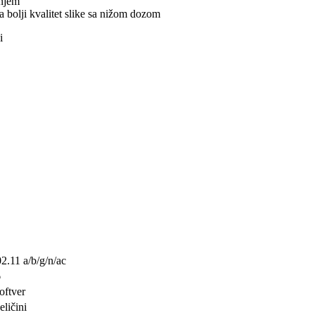
enjem
a bolji kvalitet slike sa nižom dozom
i
.11 a/b/g/n/ac
6
oftver
eličini