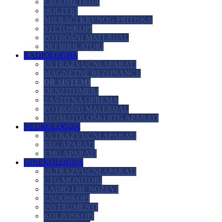
ERGOMETRIJA
HOLTERI
MJERAČI KRVNOG PRITISKA
STETOSKOPI
POTROŠNI MATERIJAL
DEFIBRILATORI
RADIOLOGIJA
ULTRAZVUČNI APARATI
MAGNETNE REZONANCE
DR SISTEMI
DENZITOMERI
ZAŠTITNA OPREMA
POTROŠNI MATERIJAL
STOMATOLOŠKI RTG APARATI
NEUROLOGIJA
ULTRAZVUČNI APARATI
EEG APARATI
EMG APARATI
GINEKOLOGIJA
ULTRAZVUČNI APARATI
CTG MONITORI
RADIO I HF NOŽEVI
ENDOSKOPI
INSTRUMENTI
KOLPOSKOPI