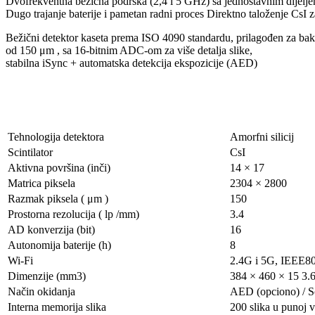
Dvofrekventna bežična podrška (2,4 i 5 GHz) sa jednostavnim dijelj
Dugo trajanje baterije i pametan radni proces Direktno taloženje CsI z
Bežični detektor kaseta prema ISO 4090 standardu, prilagođen za bak
od 150 μm , sa 16-bitnim ADC-om za više detalja slike,
stabilna iSync + automatska detekcija ekspozicije (AED)
Tehnologija detektora
Amorfni silicij
Scintilator
CsI
Aktivna površina (inči)
14 × 17
Matrica piksela
2304 × 2800
Razmak piksela ( μm )
150
Prostorna rezolucija ( lp /mm)
3.4
AD konverzija (bit)
16
Autonomija baterije (h)
8
Wi-Fi
2.4G i 5G, IEEE802
Dimenzije (mm3)
384 × 460 × 15 3.
Način okidanja
AED (opciono) / S
Interna memorija slika
200 slika u punoj v