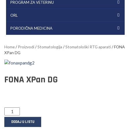
PROGRAM ZA VETERINU
ORL
PORODIČNA MEDICINA
Home
/
Proizvodi
/
Stomatologija
/
Stomatološki RTG aparati
/ FONA
XPan DG
FONA XPan DG
DODAJ U LISTU