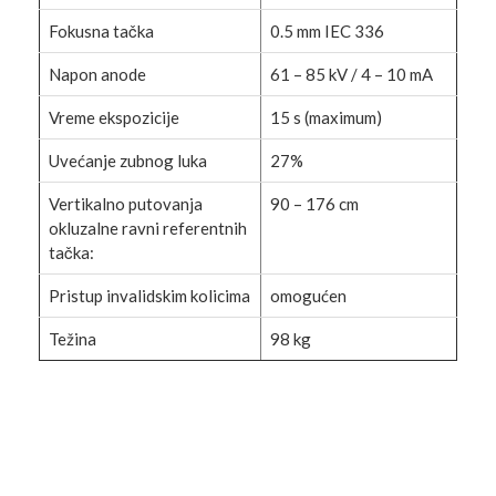
Fokusna tačka
0.5 mm IEC 336
Napon anode
61 – 85 kV / 4 – 10 mA
Vreme ekspozicije
15 s (maximum)
Uvećanje zubnog luka
27%
Vertikalno putovanja
90 – 176 cm
okluzalne ravni referentnih
tačka:
Pristup invalidskim kolicima
omogućen
Težina
98 kg