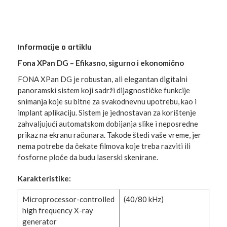
Informacije o artiklu
Fona XPan DG – Efikasno, sigurno i ekonomično
FONA XPan DG je robustan, ali elegantan digitalni
panoramski sistem koji sadrži dijagnostičke funkcije
snimanja koje su bitne za svakodnevnu upotrebu, kao i
implant aplikaciju. Sistem je jednostavan za korištenje
zahvaljujući automatskom dobijanja slike i neposredne
prikaz na ekranu računara. Takođe štedi vaše vreme, jer
nema potrebe da čekate filmova koje treba razviti ili
fosforne ploče da budu laserski skenirane.
Karakteristike:
Microprocessor-controlled
(40/80 kHz)
high frequency X-ray
generator